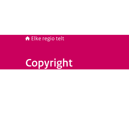
Elke regio telt
Copyright
Beeld: © Rijksoverheid / Foto Rob Poelenjee