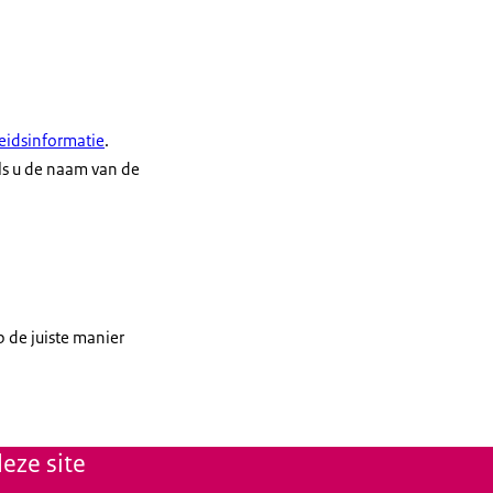
eidsinformatie
.
als u de naam van de
 de juiste manier
eze site