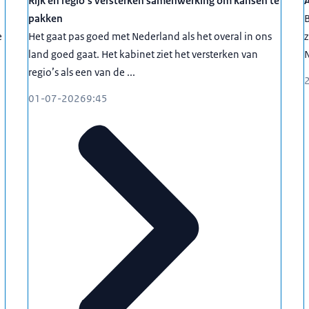
Rijk en regio’s versterken samenwerking om kansen te
pakken
B
e
Het gaat pas goed met Nederland als het overal in ons
z
land goed gaat. Het kabinet ziet het versterken van
N
regio’s als een van de ...
01-07-2026
9:45