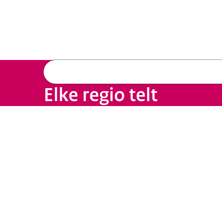
Elke regio telt
Beeld: © Rijksoverheid / Foto Rob Poelenjee