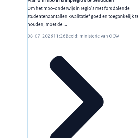
Plan om mbo in krimpregio's te behouden
Om het mbo-onderwijs in regio’s met fors dalende
studentenaantallen kwalitatief goed en toegankelijk t
houden, moet de ...
08-07-2026
11:26
Beeld: ministerie van OCW