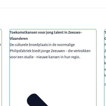
Toekomstkansen voor jong talent in Zeeuws-
T
Vlaanderen
r
De culturele broedplaats in de voormalige
M
Philipsfabriek biedt jonge Zeeuwen - die vertrokken
Z
voor een studie - nieuwe kansen in hun regio.
t
k
v
l
B