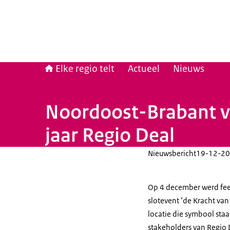
Elke regio telt
Actueel
Nieuws
Noordoost-Brabant vi
jaar Regio Deal
Nieuwsbericht
19-12-20
Op 4 december werd fees
slotevent ‘de Kracht va
locatie die symbool staat
stakeholders van Regio 