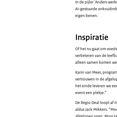
In de pijler 'Anders we
AI-gestuurde onkruidrobo
eigen benen.
Inspiratie
Of het nu gaat om voedse
verbeteren van de leefba
alleen samen komen we
Karin van Meer, progra
vertrouwen in de afgelop
het einde leveren we ee
event een plekje.”
De Regio Deal loopt af m
aldus Jack Mikkers. “Mo
afgelopen jaren. Maar l