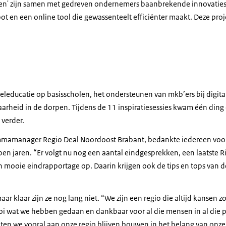
rken' zijn samen met gedreven ondernemers baanbrekende innovaties 
t en een online tool die gewassenteelt efficiënter maakt. Deze proj
leducatie op basisscholen, het ondersteunen van mkb’ers bij digital
arheid in de dorpen. Tijdens de 11 inspiratiesessies kwam één ding 
 verder.
mmamanager Regio Deal Noordoost Brabant, bedankte iedereen voor
en jaren. “Er volgt nu nog een aantal eindgesprekken, een laatste R
n mooie eindrapportage op. Daarin krijgen ook de tips en tops van 
aar klaar zijn ze nog lang niet. “We zijn een regio die altijd kansen 
oi wat we hebben gedaan en dankbaar voor al die mensen in al die p
aten we vooral aan onze regio blijven bouwen in het belang van onz