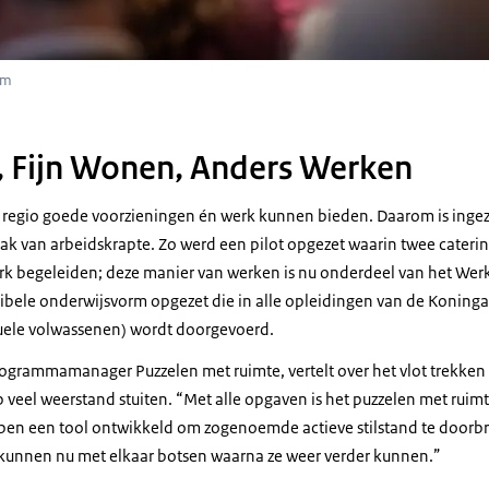
om
 Fijn Wonen, Anders Werken
 regio goede voorzieningen én werk kunnen bieden. Daarom is ingez
k van arbeidskrapte. Zo werd een pilot opgezet waarin twee cater
erk begeleiden; deze manier van werken is nu onderdeel van het We
xibele onderwijsvorm opgezet die in alle opleidingen van de Koning
duele volwassenen) wordt doorgevoerd.
ogrammamanager Puzzelen met ruimte, vertelt over het vlot trekke
veel weerstand stuiten. “Met alle opgaven is het puzzelen met ruimte
n een tool ontwikkeld om zogenoemde actieve stilstand te doorbr
 kunnen nu met elkaar botsen waarna ze weer verder kunnen.”