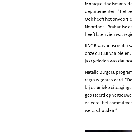
Monique Hootsmans, deal
departementen. “Het bel
Ook heeft het onvoorzie
Noordoost-Brabantse aa
heeft laten zien wat regi
RNOB was penvoerder va
onze cultuur van pielen
jaar geleden was dat nog
Natalie Burgers, program
regio is gepresteerd. “D
bij de unieke uitdaginge
gebaseerd op vertrouwen
geleerd. Het commitment
we vasthouden.”