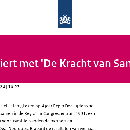
Naar de homepage van Elke regio telt
ert met 'De Kracht van Sam
24 | 10:23
telijk terugkeken op 4 jaar Regio Deal tijdens het
n samen in de Regio’. In Congrescentrum 1931, een
 voor transitie, vierden de partners en
Deal Noordoost Brabant de resultaten van vier jaar