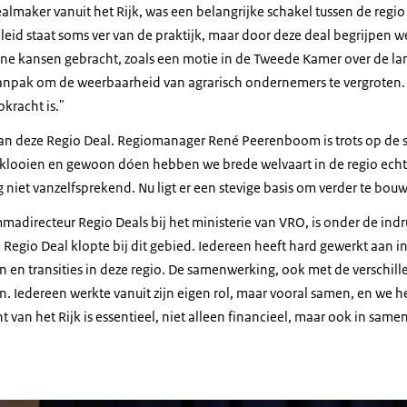
maker vanuit het Rijk, was een belangrijke schakel tussen de regio
eid staat soms ver van de praktijk, maar door deze deal begrijpen we
ne kansen gebracht, zoals een motie in de Tweede Kamer over de land
npak om de weerbaarheid van agrarisch ondernemers te vergroten.
okracht is."
n deze Regio Deal. Regiomanager René Peerenboom is trots op de
, klooien en gewoon dóen hebben we brede welvaart in de regio echt 
 niet vanzelfsprekend. Nu ligt er een stevige basis om verder te bou
madirecteur Regio Deals bij het ministerie van VRO, is onder de indr
e Regio Deal klopte bij dit gebied. Iedereen heeft hard gewerkt aan i
n en transities in deze regio. De samenwerking, ook met de verschill
. Iedereen werkte vanuit zijn eigen rol, maar vooral samen, en we h
 van het Rijk is essentieel, niet alleen financieel, maar ook in sam