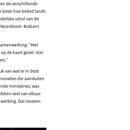
 en de verschillende
 beter hoe beleid landt.
elijke uitrol van de
 Noordoost- Brabant
 samenwerking: "Met
op de kaart gezet. Vier
wen."
uk van wat er in deze
nnovaties die aansluiten
ende ministeries, was
ebben veel van elkaar
enwerking. Dat moeten