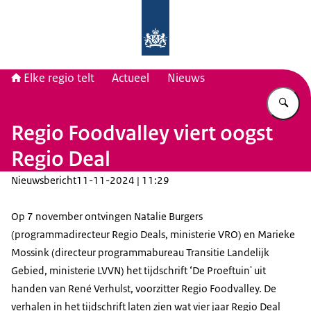
Naar de homepage van Elke regio tel
Elke regio telt
Actueel
Nieuws
Vu
Regio Foodvalley viert oogst
Regio Deal
Nieuwsbericht
11-11-2024 | 11:29
Op 7 november ontvingen Natalie Burgers
(programmadirecteur Regio Deals, ministerie VRO) en Marieke
Mossink (directeur programmabureau Transitie Landelijk
Gebied, ministerie LVVN) het tijdschrift ‘De Proeftuin' uit
handen van René Verhulst, voorzitter Regio Foodvalley. De
verhalen in het tijdschrift laten zien wat vier jaar Regio Deal