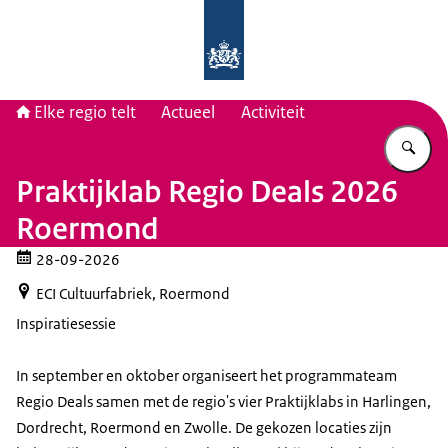
Naar de homepage van Elke regio tel
Elke regio telt
Actueel
Activiteit
Vu
Praktijklab Regio Deals 2026
Roermond
28-09-2026
ECI Cultuurfabriek, Roermond
Inspiratiesessie
In september en oktober organiseert het programmateam
Regio Deals samen met de regio's vier Praktijklabs in Harlingen,
Dordrecht, Roermond en Zwolle. De gekozen locaties zijn